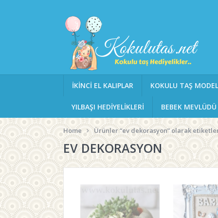
İKINCI EL KALIPLAR
KOKULU TAŞ MODEL
YILBAŞI HEDIYELIKLERI
BEBEK MEVLÜDÜ
Home
Ürünler “ev dekorasyon” olarak etiketle
EV DEKORASYON