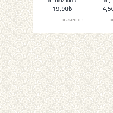
KÜTÜK MUMLUK
KUŞ 
19,90
₺
4,5
DEVAMINI OKU
D