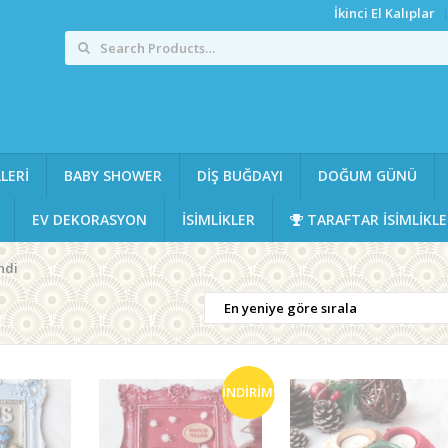
İkinci El Kalıplar
LERI
BABY SHOWER
DIŞ BUĞDAYI
DOĞUM GÜNÜ
EV DEKORASYON
ISIMLIKLER
TARAFTAR ISIMLIKLE
ndi
İNDIRIM!