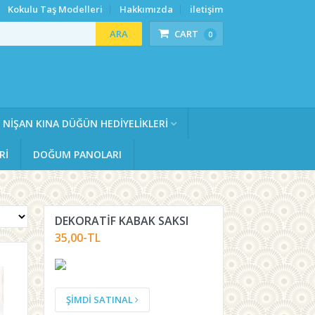
Kokulu Taş Modelleri
Hakkımızda
iletişim
ARA
CART
0
NIŞAN KINA DÜĞÜN HEDIYELIKLERI
RI
DOĞUM PANOLARI
DEKORATIF KABAK SAKSI
35,00-TL
ŞİMDİ SATINAL