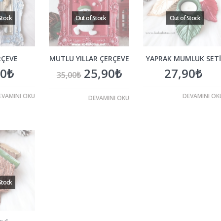
ERÇEVE
MUTLU YILLAR ÇERÇEVE
YAPRAK MUMLUK SETI
00
₺
25,90
₺
27,90
₺
35,00
₺
EVAMINI OKU
DEVAMINI OK
DEVAMINI OKU