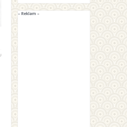
– Reklam –
U