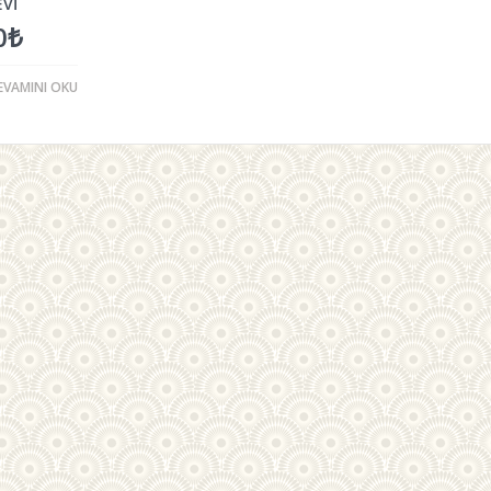
EVI
0
₺
EVAMINI OKU