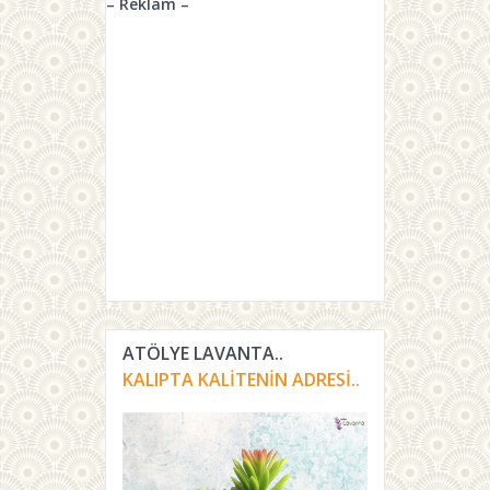
– Reklam –
ATÖLYE LAVANTA..
KALIPTA KALITENIN ADRESI..