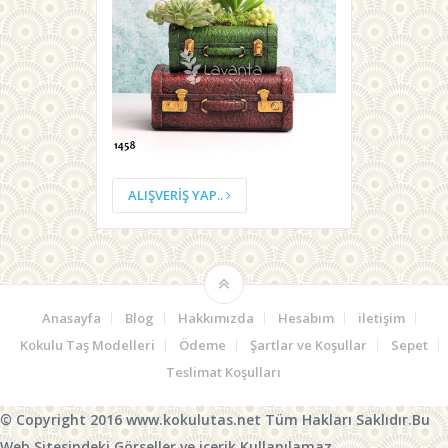
ALIŞVERIŞ YAP..
Anasayfa
Blog
Hakkımızda
Hesabım
iletişim
Kokulu Taş Modelleri
Ödeme
Şartlar ve Koşullar
Sepet
Teslimat Koşulları
© Copyright 2016 www.kokulutas.net Tüm Hakları Saklıdır.Bu
Web Sitesindeki Görseller ve içerik Kullanılamaz.