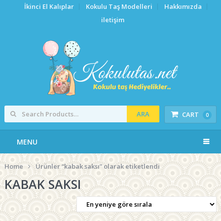
İkinci El Kalıplar
Kokulu Taş Modelleri
Hakkımızda
iletişim
ARA
CART
0
MENU
Home
Ürünler “kabak saksı” olarak etiketlendi
KABAK SAKSI