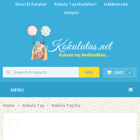
İkinci El Kalıplar
Kokulu Taş Modelleri
Hakkımızda
iletişim
ARA
CART
0
MENU
Home
Kokulu Taş
Kokulu Taş Diş